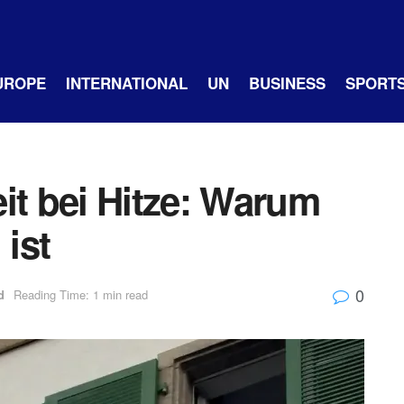
UROPE
INTERNATIONAL
UN
BUSINESS
SPORT
it bei Hitze: Warum
 ist
0
d
Reading Time: 1 min read