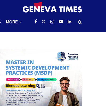
S
MORE