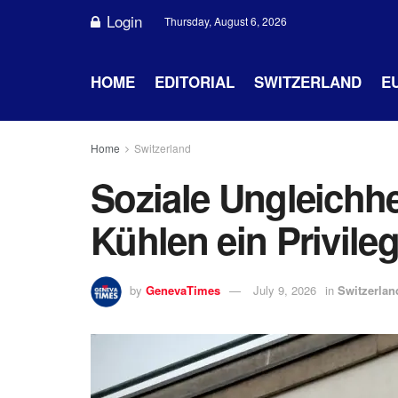
Login
Thursday, August 6, 2026
HOME
EDITORIAL
SWITZERLAND
E
Home
Switzerland
Soziale Ungleichhe
Kühlen ein Privileg
by
GenevaTimes
July 9, 2026
in
Switzerlan