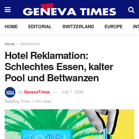
HOME
EDITORIAL
SWITZERLAND
EUROPE
IN
Home
Switzerland
Hotel Reklamation:
Schlechtes Essen, kalter
Pool und Bettwanzen
by
GenevaTimes
July 7, 2026
Reading Time: 1 min read