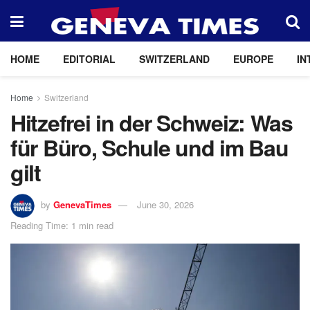
HOME
EDITORIAL
SWITZERLAND
EUROPE
IN
Home
Switzerland
Hitzefrei in der Schweiz: Was
für Büro, Schule und im Bau
gilt
by
GenevaTimes
June 30, 2026
Reading Time: 1 min read