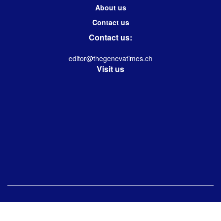
About us
Contact us
Contact us:
editor@thegenevatimes.ch
Visit us
© 2023 -2024 Geneva Times| Desgined & Developed by
Immanuel Kolwin