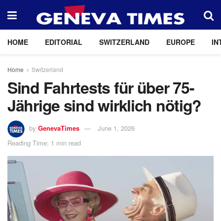
HOME
EDITORIAL
SWITZERLAND
EUROPE
IN
Home
Switzerland
Sind Fahrtests für über 75-
Jährige sind wirklich nötig?
by
GenevaTimes
June 1, 2026
Reading Time: 1 min read