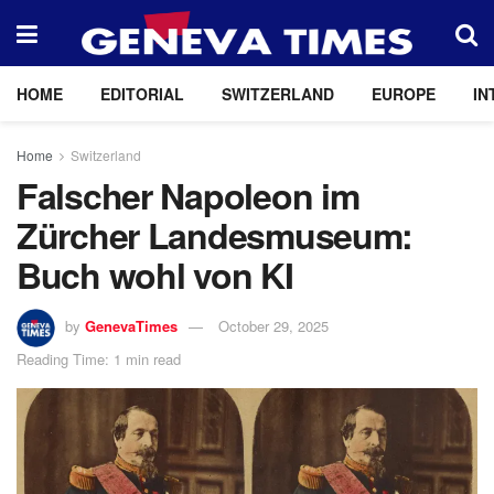
HOME
EDITORIAL
SWITZERLAND
EUROPE
IN
Home
Switzerland
Falscher Napoleon im
Zürcher Landesmuseum:
Buch wohl von KI
by
GenevaTimes
October 29, 2025
Reading Time: 1 min read