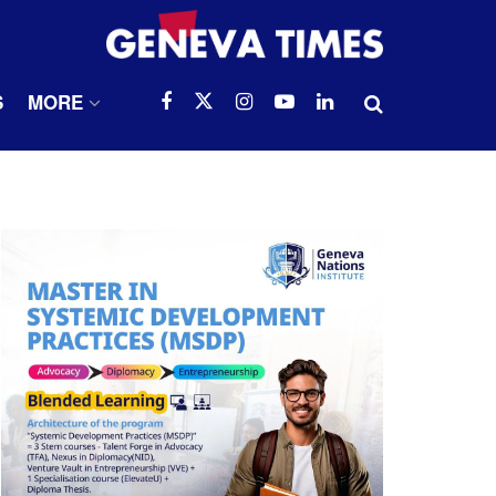
S
MORE