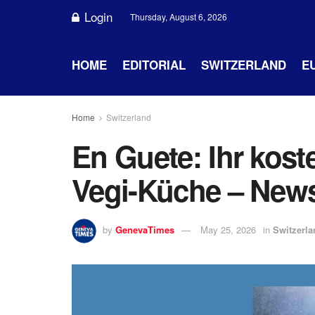
Login
Thursday, August 6, 2026
HOME
EDITORIAL
SWITZERLAND
E
Home
Switzerland
En Guete: Ihr kost
Vegi-Küche – News
by
GenevaTimes
May 25, 2026
in
Switzerla