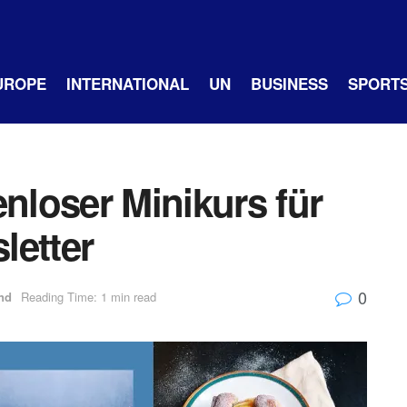
UROPE
INTERNATIONAL
UN
BUSINESS
SPORT
enloser Minikurs für
letter
0
nd
Reading Time: 1 min read