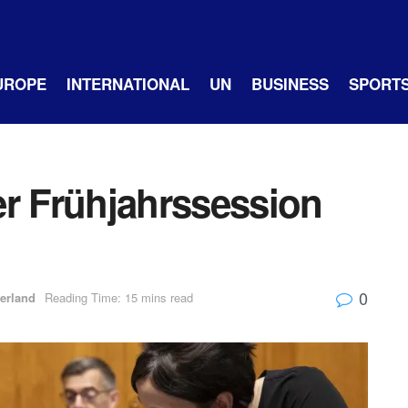
UROPE
INTERNATIONAL
UN
BUSINESS
SPORT
er Frühjahrssession
0
erland
Reading Time: 15 mins read