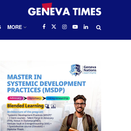
S
MORE