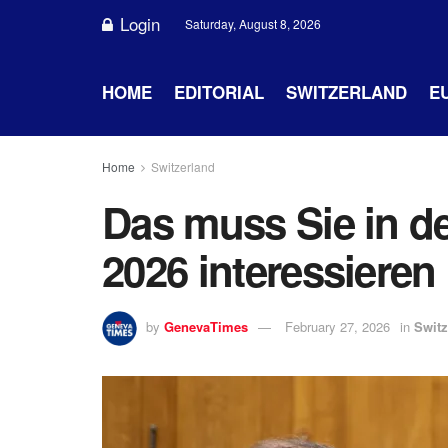
Login
Saturday, August 8, 2026
HOME
EDITORIAL
SWITZERLAND
E
Home
Switzerland
Das muss Sie in d
2026 interessieren
by
GenevaTimes
February 27, 2026
in
Switz