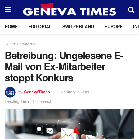
HOME
EDITORIAL
SWITZERLAND
EUROPE
IN
Home
Switzerland
Betreibung: Ungelesene E-
Mail von Ex-Mitarbeiter
stoppt Konkurs
by
GenevaTimes
January 7, 2026
Reading Time: 1 min read