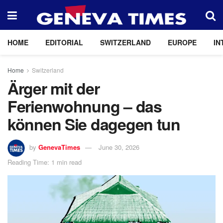
HOME
EDITORIAL
SWITZERLAND
EUROPE
IN
Home
Switzerland
Ärger mit der
Ferienwohnung – das
können Sie dagegen tun
by
GenevaTimes
June 30, 2026
Reading Time: 1 min read